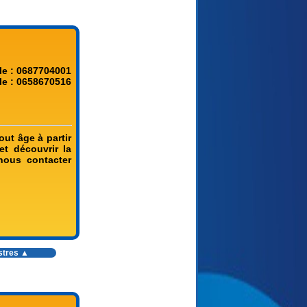
le : 0687704001
le : 0658670516
ut âge à partir
et découvrir la
nous contacter
stres
▲