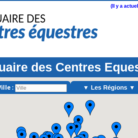
(Il y a actu
aire des Centres Eque
ille :
▼ Les Régions ▼
Alsace
Aquitaine
Auvergne
Basse-Normandie
Bourgogne