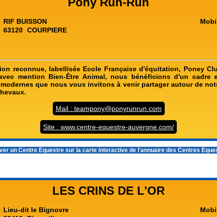
Pony Run-Run
RIF BUISSON
Mobi
63120
COURPIERE
tion reconnue, labellisée Ecole Française d'équitation, Poney Cl
avec mention Bien-Être Animal, nous bénéficions d'un cadre e
modernes que nous vous invitons à venir partager autour de notr
chevaux.
Mail : teampony@ponyrunrun.com
Site : www.centre-equestre-auvergne.com/
er un Centre Equestre sur la carte interactive de l'
annuaire des Centres Eque
LES CRINS DE L'OR
Lieu-dit le Bignovre
Mobi