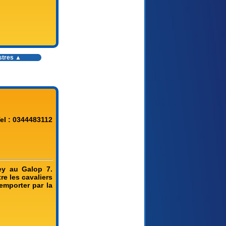
stres
▲
el : 0344483112
ey au Galop 7.
e les cavaliers
emporter par la