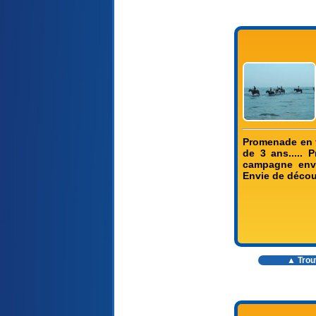
Promenade en f
de 3 ans..... 
campagne envi
Envie de découv
▲ Trouv