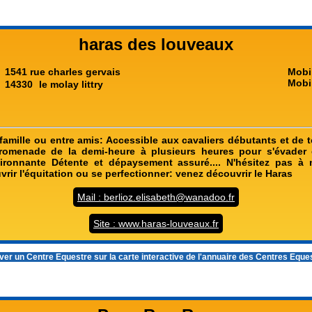
haras des louveaux
1541 rue charles gervais
Mobi
Mobi
14330
le molay littry
amille ou entre amis: Accessible aux cavaliers débutants et de to
Promenade de la demi-heure à plusieurs heures pour s'évader 
ronnante Détente et dépaysement assuré.... N'hésitez pas à 
rir l'équitation ou se perfectionner: venez découvrir le Haras
Mail : berlioz.elisabeth@wanadoo.fr
Site : www.haras-louveaux.fr
er un Centre Equestre sur la carte interactive de l'
annuaire des Centres Eque