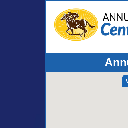
Annu
V