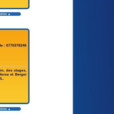
stres
▲
le : 0770378246
rn, des stages,
Horse et Berger
IL.
stres
▲