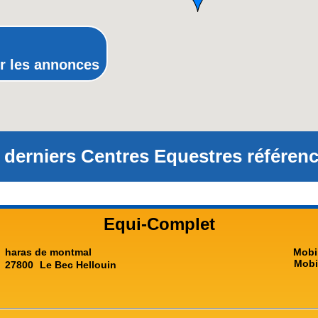
Rhône-Alpes
r les annonces
 derniers Centres Equestres référenc
Equi-Complet
haras de montmal
Mobi
Mobi
27800
Le Bec Hellouin