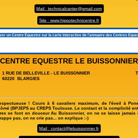
Mail : technicalcanter@gmail.com
Site : www.hippotechnicentre.fr
er un Centre Equestre sur la carte interactive de l'
annuaire des Centres Eque
CENTRE EQUESTRE LE BUISSONNIER
1 RUE DE BELLEVILLE - LE BUISSONNIER
T
60220
BLARGIES
Respectueuse ! Cours à 6 cavaliers maximum, de l'éveil à Pon
lômé (BPJEPS au CREPS Toulouse. Le contact et la complicité entr
res se font en douceur Au Buissonnier, on ne se laisse jamais 
frappe pas, on ne crie pas... on explique :-)
Mail : contact@lebuissonnier.fr