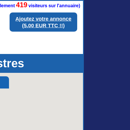
419
ellement
visiteurs sur l'annuaire)
Ajoutez votre annonce
(5.00 EUR TTC !!)
stres