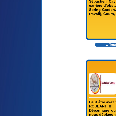
Sébastien Cav
carrière d'obs
Spring Garden,
travail), Cour
▲ Trouv
Peut être avez
ROULANT !!!. 
Dépannage ou 
nous déplaçons