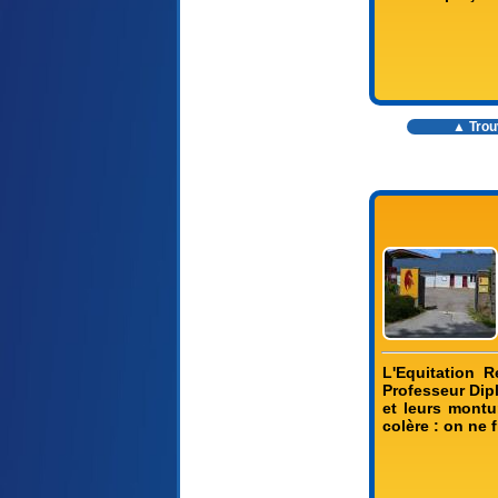
▲ Trouv
L'Equitation 
Professeur Dip
et leurs montu
colère : on ne 