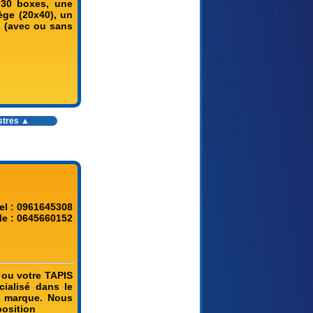
 30 boxes, une
ège (20x40), un
s (avec ou sans
stres
▲
el : 0961645308
le : 0645660152
 ou votre TAPIS
ialisé dans le
a marque. Nous
position