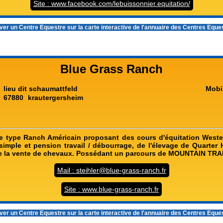
Site : www.facebook.com/lebuissonnier.equitation/
er un Centre Equestre sur la carte interactive de l'
annuaire des Centres Eque
Blue Grass Ranch
lieu dit schaumattfeld
Mobi
67880
krautergersheim
e type Ranch Américain proposant des cours d'équitation Weste
simple et pension travail / débourrage, de l'élevage de Quarter 
de la vente de chevaux. Possédant un parcours de MOUNTAIN TRA
Mail : steihler@blue-grass-ranch.fr
Site : www.blue-grass-ranch.fr
er un Centre Equestre sur la carte interactive de l'
annuaire des Centres Eque