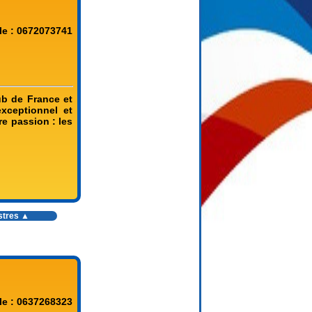
le : 0672073741
ub de France et
xceptionnel et
e passion : les
stres
▲
le : 0637268323