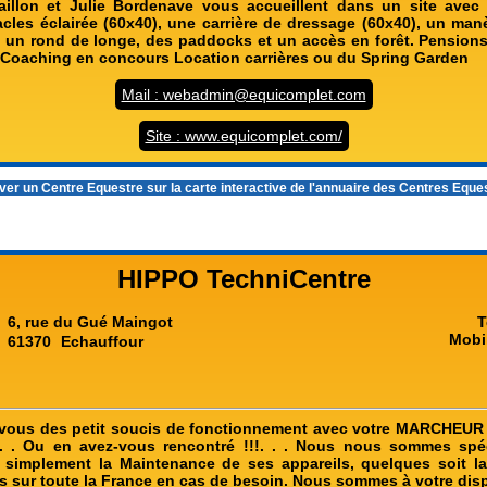
aillon et Julie Bordenave vous accueillent dans un site avec
tacles éclairée (60x40), une carrière de dressage (60x40), un man
 un rond de longe, des paddocks et un accès en forêt. Pension
s, Coaching en concours Location carrières ou du Spring Garden
Mail : webadmin@equicomplet.com
Site : www.equicomplet.com/
er un Centre Equestre sur la carte interactive de l'
annuaire des Centres Eque
HIPPO TechniCentre
6, rue du Gué Maingot
T
Mobi
61370
Echauffour
 vous des petit soucis de fonctionnement avec votre MARCHEUR
. . Ou en avez-vous rencontré !!!. . . Nous nous sommes spéc
simplement la Maintenance de ses appareils, quelques soit l
 sur toute la France en cas de besoin. Nous sommes à votre dis