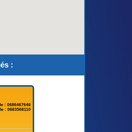
és :
le : 0686467646
le : 0683568110