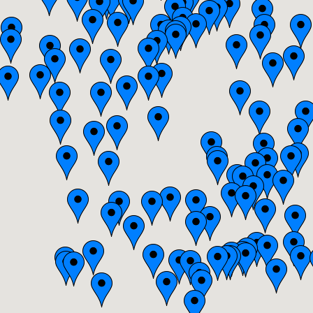
Bretagne
Centre
Champagne-Ardenne
Franche-Comté
Haute-Normandie
Ile-de-France
Languedoc-Roussillon
Limousin
Lorraine
Midi-Pyrénées
Nord-Pas-de-Calais
Pays-de-la-Loire
Picardie
Poitou-Charentes
Provence-Alpes-Côte-d'Azur(p