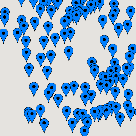
Bretagne
Centre
Champagne-Ardenne
Franche-Comté
Haute-Normandie
Ile-de-France
Languedoc-Roussillon
Limousin
Lorraine
Midi-Pyrénées
Nord-Pas-de-Calais
Pays-de-la-Loire
Picardie
Poitou-Charentes
Provence-Alpes-Côte-d'Azur(p