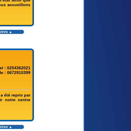
ous accueillons
stres
▲
el : 0254362021
le : 0672910399
a été repris par
r notre centre
stres
▲