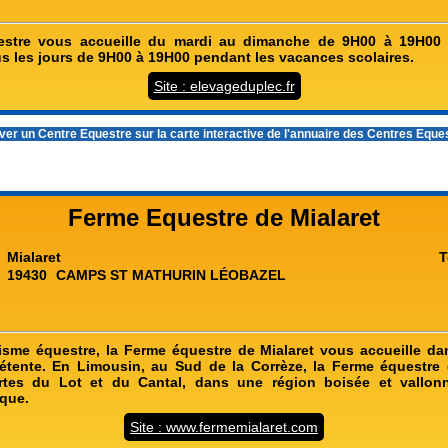
estre vous accueille du mardi au dimanche de 9H00 à 19H00
us les jours de 9H00 à 19H00 pendant les vacances scolaires.
Site : elevageduplec.fr
er un Centre Equestre sur la carte interactive de l'
annuaire des Centres Eque
Ferme Equestre de Mialaret
Mialaret
T
19430
CAMPS ST MATHURIN LÉOBAZEL
isme équestre, la Ferme équestre de Mialaret vous accueille d
étente. En Limousin, au Sud de la Corrèze, la Ferme équestre 
rtes du Lot et du Cantal, dans une région boisée et vallonn
ique.
Site : www.fermemialaret.com