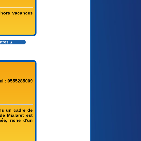
 hors vacances
stres
▲
el : 0555285009
ans un cadre de
de Mialaret est
ée, riche d'un