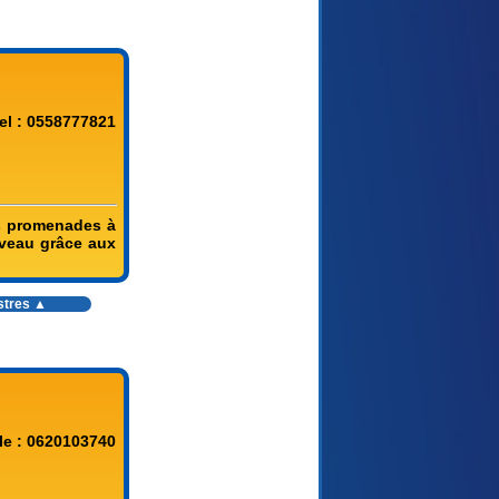
el : 0558777821
es promenades à
iveau grâce aux
stres
▲
le : 0620103740