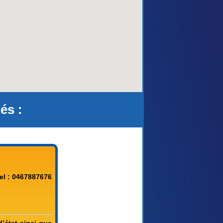
és :
el : 0467887676
’état ainsi que