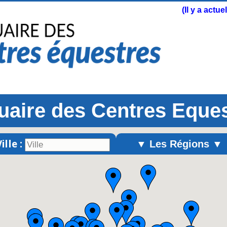
(Il y a actu
aire des Centres Eque
ille :
▼ Les Régions ▼
Alsace
Aquitaine
Auvergne
Basse-Normandie
Bourgogne