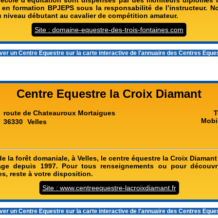
 en formation BPJEPS sous la responsabilité de l’instructeur. N
u niveau débutant au cavalier de compétition amateur.
Site : domaine-equestre-des-trois-fontaines.com
er un Centre Equestre sur la carte interactive de l'
annuaire des Centres Eque
Centre Equestre la Croix Diamant
route de Chateauroux Mortaigues
T
Mobi
36330
Velles
e la forêt domaniale, à Velles, le centre équestre la Croix Diamant 
e depuis 1997. Pour tous renseignements ou pour découvri
es, reste à votre disposition.
Site : www.centreequestre-lacroixdiamant.fr
er un Centre Equestre sur la carte interactive de l'
annuaire des Centres Eque