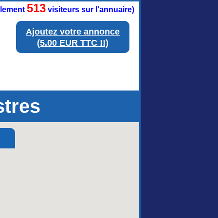
513
ellement
visiteurs sur l'annuaire)
Ajoutez votre annonce
(5.00 EUR TTC !!)
stres