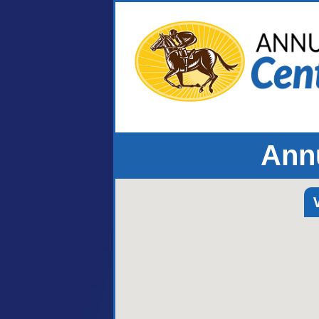
Annu
V