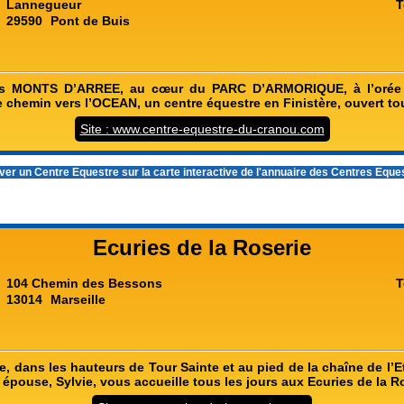
Lannegueur
T
29590
Pont de Buis
s MONTS D’ARREE, au cœur du PARC D’ARMORIQUE, à l’orée d
 chemin vers l’OCEAN, un centre équestre en Finistère, ouvert tou
Site : www.centre-equestre-du-cranou.com
er un Centre Equestre sur la carte interactive de l'
annuaire des Centres Eque
Ecuries de la Roserie
104 Chemin des Bessons
T
13014
Marseille
le, dans les hauteurs de Tour Sainte et au pied de la chaîne de l’E
 épouse, Sylvie, vous accueille tous les jours aux Ecuries de la R