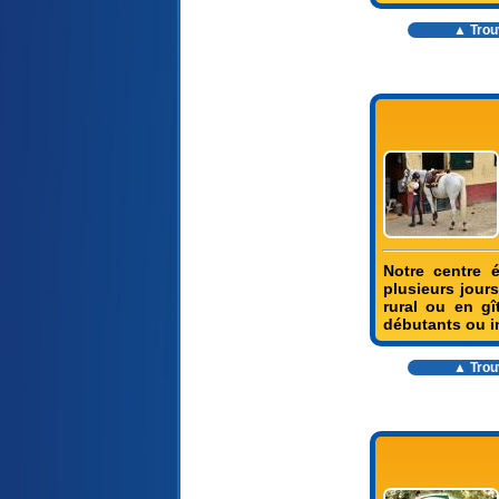
▲ Trouv
Notre centre 
plusieurs jour
rural ou en g
débutants ou in
▲ Trouv