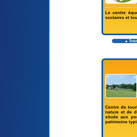
Le centre équ
scolaires et to
▲ Trouv
Centre de tour
nature et de d
située aux po
patrimoine typ