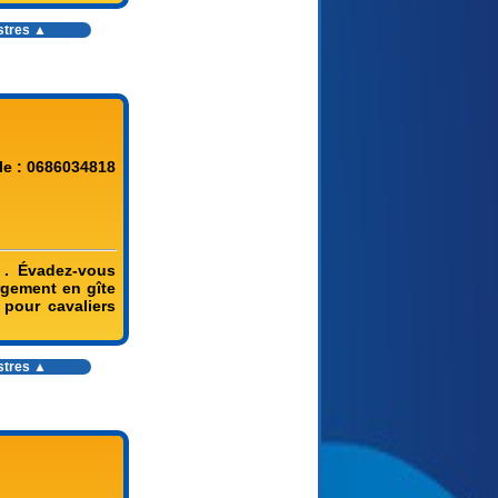
stres
▲
le : 0686034818
 . Évadez-vous
rgement en gîte
pour cavaliers
stres
▲