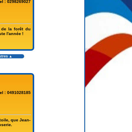
el : 0298269027
e la forêt du
te l'année !
stres
▲
el : 0491028185
toile, que Jean-
oserie.