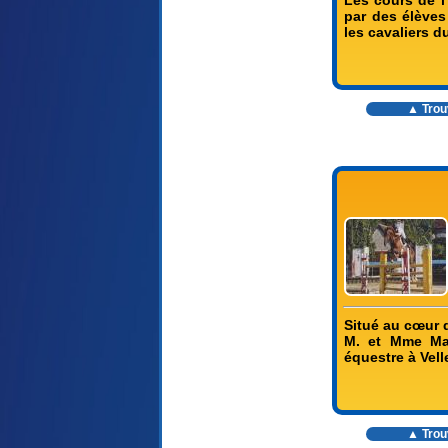
par des élèves
les cavaliers d
▲ Trouv
Situé au cœur d
M. et Mme Mag
équestre à Vell
▲ Trouv