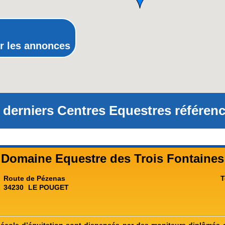
Rhône-Alpes
r les annonces
 derniers Centres Equestres référenc
Domaine Equestre des Trois Fontaines
Route de Pézenas
T
34230
LE POUGET
’école d’équitation sont dispensés par des moniteurs diplômés d