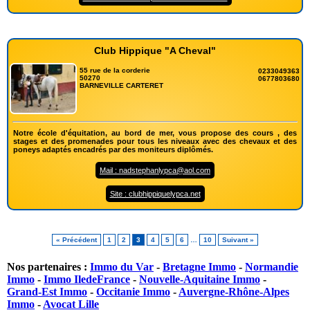
Club Hippique "A Cheval"
55 rue de la corderie
0233049363
50270
0677803680
BARNEVILLE CARTERET
Notre école d'équitation, au bord de mer, vous propose des cours , des
stages et des promenades pour tous les niveaux avec des chevaux et des
poneys adaptés encadrés par des moniteurs diplômés.
Mail : nadstephanlypca@aol.com
Site : clubhippiquelypca.net
« Précédent
1
2
3
4
5
6
…
10
Suivant »
Nos partenaires :
Immo du Var
-
Bretagne Immo
-
Normandie
Immo
-
Immo IledeFrance
-
Nouvelle-Aquitaine Immo
-
Grand-Est Immo
-
Occitanie Immo
-
Auvergne-Rhône-Alpes
Immo
-
Avocat Lille