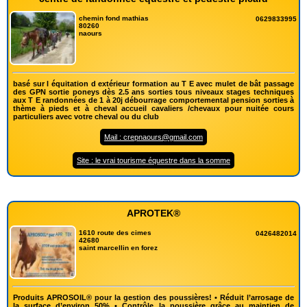
chemin fond mathias
0629833995
80260
naours
basé sur l équitation d extérieur formation au T E avec mulet de bât passage
des GPN sortie poneys dès 2.5 ans sorties tous niveaux stages techniques
aux T E randonnées de 1 à 20j débourrage comportemental pension sorties à
thème à pieds et à cheval accueil cavaliers /chevaux pour nuitée cours
particuliers avec votre cheval ou du club
Mail : crepnaours@gmail.com
Site : le vrai tourisme équestre dans la somme
APROTEK®
1610 route des cimes
0426482014
42680
saint marcellin en forez
Produits APROSOIL® pour la gestion des poussières! • Réduit l’arrosage de
la surface d’environ 50% • Contrôle la poussière grâce au maintien de