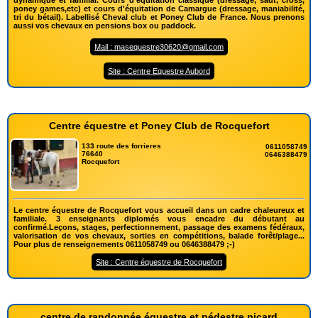
dynamique et familial. Cours d'équitation classique (dressage, saut, cross,
poney games,etc) et cours d'équitation de Camargue (dressage, maniabilité,
tri du bétail). Labellisé Cheval club et Poney Club de France. Nous prenons
aussi vos chevaux en pensions box ou paddock.
Mail : masequestre30620@gmail.com
Site : Centre Equestre Aubord
Centre équestre et Poney Club de Rocquefort
133 route des forrieres
0611058749
76640
0646388479
Rocquefort
Le centre équestre de Rocquefort vous accueil dans un cadre chaleureux et
familiale. 3 enseignants diplomés vous encadre du débutant au
confirmé.Leçons, stages, perfectionnement, passage des examens fédéraux,
valorisation de vos chevaux, sorties en compétitions, balade forêt/plage...
Pour plus de renseignements 0611058749 ou 0646388479 ;-)
Site : Centre équestre de Rocquefort
centre de randonnée équestre et pédestre picard