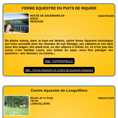
FERME EQUESTRE DU PUITS DE RIQUIER
ROUTE DE BAUDINARD D9
0494705289
83630
REGUSSE
En pleine nature, dans le haut-var Verdon, petite ferme équestre touristique
qui vous accueille avec les chevaux de son élevage, ses cabanes et ses tipis
pour des stages, des week-end, ou des séjours à thème. Ici, ce n'est pas une
usine, c'est familial. Laure, une enfant du pays, vous fera partager ses
passions : ses chevaux, sa cuisine...
Mail : FEPR83@live.fr
Site : Ferme équestre et centre de tourisme équestre
Centre équestre de Longvilliers
Moulin de la forge
0681671535
78730
LONGVILLIERS