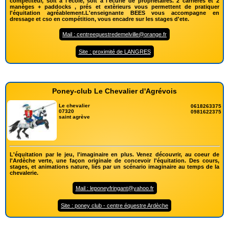
compétiteur, soit a l'école, soit a l'écurie de propriétaires. 2 carrières et 2
manèges + paddocks , prés et extèrieurs vous permettent de pratiquer
l'équitation agréablement.L'enseignante BEES vous accompagne en
dressage et cso en compétition, vous encadre sur les stages d'ete.
Mail : centreequestredemelville@orange.fr
Site : proximité de LANGRES
Poney-club Le Chevalier d'Agrévois
Le chevalier
0618263375
07320
0981622375
saint agrève
L'équitation par le jeu, l'imaginaire en plus. Venez découvrir, au coeur de
l'Ardèche verte, une façon originale de concevoir l'équitation. Des cours,
stages, et animations nature, liés par un scénario imaginaire au temps de la
chevalerie.
Mail : leponeyfringant@yahoo.fr
Site : poney club - centre équestre Ardèche