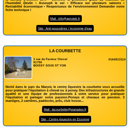
l’humidité élevée • Assoupli le sol • Efficace sur plusieurs saisons •
Rentabilité économique • Respectueux de l’environnement Demander notre
fiche technique !
Mail : info@aprotek.fr
Site : Anti poussières / économie d'eau
LA COURBETTE
1 rue du Facteur Cheval
0164913114
91790
BOISSY SOUS ST YON
Niché dans le parc du Manoir, le centre équestre la courbette vous accueille
pour pratiquer l'équitation à cheval ou à poney. Des infrastructures de grande
qualité et une équipe de professionnels à votre service pour pratiquer
l'équitation et partager notre passion.Poneys et chevaux en pension. 3
manèges, 2 carrières, paddocks, près, club house...
Mail : lacourbette@wanadoo.fr
Site : Centre équestre en Essonne