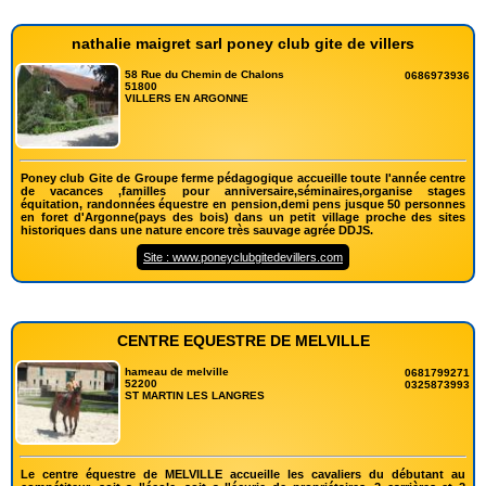
nathalie maigret sarl poney club gite de villers
58 Rue du Chemin de Chalons
0686973936
51800
VILLERS EN ARGONNE
Poney club Gite de Groupe ferme pédagogique accueille toute l'année centre
de vacances ,familles pour anniversaire,séminaires,organise stages
équitation, randonnées équestre en pension,demi pens jusque 50 personnes
en foret d'Argonne(pays des bois) dans un petit village proche des sites
historiques dans une nature encore très sauvage agrée DDJS.
Site : www.poneyclubgitedevillers.com
CENTRE EQUESTRE DE MELVILLE
hameau de melville
0681799271
52200
0325873993
ST MARTIN LES LANGRES
Le centre équestre de MELVILLE accueille les cavaliers du débutant au