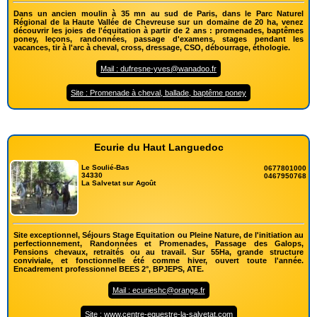
Dans un ancien moulin à 35 mn au sud de Paris, dans le Parc Naturel
Régional de la Haute Vallée de Chevreuse sur un domaine de 20 ha, venez
découvrir les joies de l'équitation à partir de 2 ans : promenades, baptêmes
poney, leçons, randonnées, passage d'examens, stages pendant les
vacances, tir à l'arc à cheval, cross, dressage, CSO, débourrage, éthologie.
Mail : dufresne-yves@wanadoo.fr
Site : Promenade à cheval, ballade, baptême poney
Ecurie du Haut Languedoc
Le Soulié-Bas
0677801000
34330
0467950768
La Salvetat sur Agoût
Site exceptionnel, Séjours Stage Equitation ou Pleine Nature, de l'initiation au
perfectionnement, Randonnées et Promenades, Passage des Galops,
Pensions chevaux, retraités ou au travail. Sur 55Ha, grande structure
conviviale, et fonctionnelle été comme hiver, ouvert toute l'année.
Encadrement professionnel BEES 2°, BPJEPS, ATE.
Mail : ecurieshc@orange.fr
Site : www.centre-equestre-la-salvetat.com