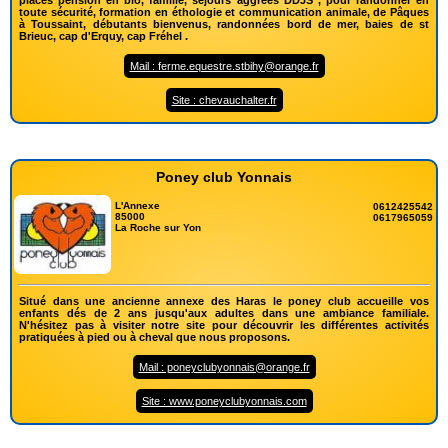
places pension en bio, famille, séjours aggréés DDJS , pour randonner en
toute sécurité, formation en éthologie et communication animale, de Pâques
à Toussaint, débutants bienvenus, randonnées bord de mer, baies de st
Brieuc, cap d'Erquy, cap Fréhel .
Mail : ferme.equestre.stbihy@orange.fr
Site : chevauchalter.fr
Poney club Yonnais
L'Annexe
0612425542
85000
0617965059
La Roche sur Yon
Situé dans une ancienne annexe des Haras le poney club accueille vos
enfants dés de 2 ans jusqu'aux adultes dans une ambiance familiale.
N'hésitez pas à visiter notre site pour découvrir les différentes activités
pratiquées à pied ou à cheval que nous proposons.
Mail : poneyclubyonnais@orange.fr
Site : www.poneyclubyonnais.com