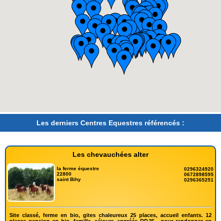
Les derniers Centres Equestres référencés :
Les chevauchées alter
la ferme équestre
0296324920
22800
0672898595
saint Bihy
0296365251
Site classé, ferme en bio, gites chaleureux 25 places, accueil enfants. 12