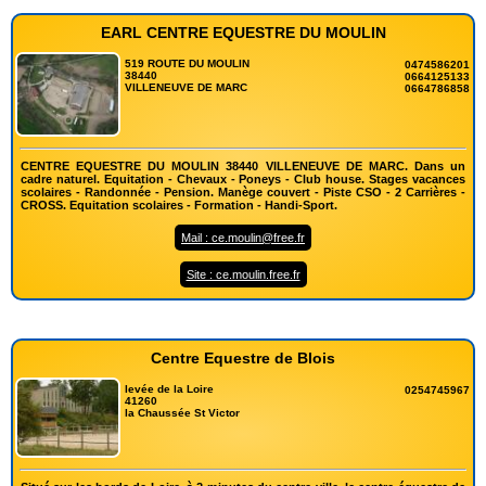
EARL CENTRE EQUESTRE DU MOULIN
519 ROUTE DU MOULIN
0474586201
38440
0664125133
VILLENEUVE DE MARC
0664786858
CENTRE EQUESTRE DU MOULIN 38440 VILLENEUVE DE MARC. Dans un
cadre naturel. Equitation - Chevaux - Poneys - Club house. Stages vacances
scolaires - Randonnée - Pension. Manège couvert - Piste CSO - 2 Carrières -
CROSS. Equitation scolaires - Formation - Handi-Sport.
Mail : ce.moulin@free.fr
Site : ce.moulin.free.fr
Centre Equestre de Blois
levée de la Loire
0254745967
41260
la Chaussée St Victor