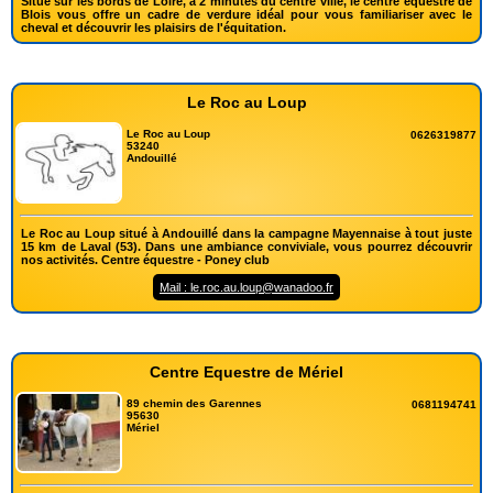
Situé sur les bords de Loire, à 2 minutes du centre ville, le centre équestre de
Blois vous offre un cadre de verdure idéal pour vous familiariser avec le
cheval et découvrir les plaisirs de l'équitation.
Le Roc au Loup
Le Roc au Loup
0626319877
53240
Andouillé
Le Roc au Loup situé à Andouillé dans la campagne Mayennaise à tout juste
15 km de Laval (53). Dans une ambiance conviviale, vous pourrez découvrir
nos activités. Centre équestre - Poney club
Mail : le.roc.au.loup@wanadoo.fr
Centre Equestre de Mériel
89 chemin des Garennes
0681194741
95630
Mériel