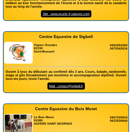
veillent au bon fonctionnement de l'écurie et à la bonne santé de la cavalerie
tout au long de l'année.
Site : www.ecurie-4-saisons.com
Centre Equestre de Sigbell
Vignes Grandes
0563952565
82150
0675542616
Saint-Beauzeil
Ouvert à tous du débutant au confirmé dès 3 ans. Cours, balade, randonnée,
stage et gîte Encadrement par monitrice et accompagnateur diplômé. Ouvert
tous les jours, toute l'année.
Mail : contact@sigbell.fr
Centre Equestre du Bois Moret
Le Bois Moret
0967035834
91580
0623530844
AUVERS SAINT GEORGES