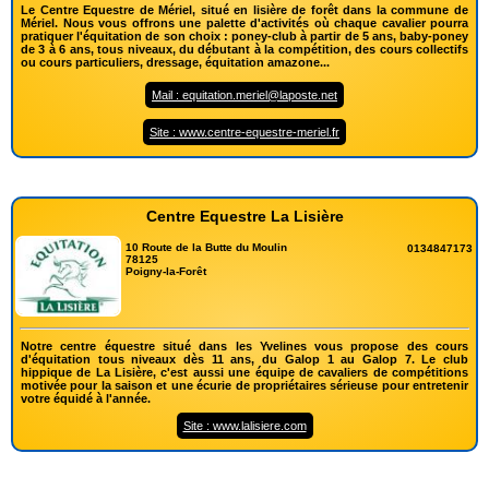
Le Centre Equestre de Mériel, situé en lisière de forêt dans la commune de
Mériel. Nous vous offrons une palette d'activités où chaque cavalier pourra
pratiquer l'équitation de son choix : poney-club à partir de 5 ans, baby-poney
de 3 à 6 ans, tous niveaux, du débutant à la compétition, des cours collectifs
ou cours particuliers, dressage, équitation amazone...
Mail : equitation.meriel@laposte.net
Site : www.centre-equestre-meriel.fr
Centre Equestre La Lisière
10 Route de la Butte du Moulin
0134847173
78125
Poigny-la-Forêt
Notre centre équestre situé dans les Yvelines vous propose des cours
d'équitation tous niveaux dès 11 ans, du Galop 1 au Galop 7. Le club
hippique de La Lisière, c'est aussi une équipe de cavaliers de compétitions
motivée pour la saison et une écurie de propriétaires sérieuse pour entretenir
votre équidé à l'année.
Site : www.lalisiere.com