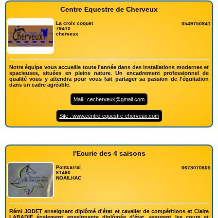
Centre Equestre de Cherveux
La croix coquet
0549750841
79410
cherveux
Notre équipe vous accueille toute l'année dans des installations modernes et
spacieuses, situées en pleine nature. Un encadrement professionnel de
qualité vous y attendra pour vous fait partager sa passion de l'équitation
dans un cadre agréable.
Mail : cecherveux@gmail.com
Site : www.centre-equestre-cherveux.com
l'Ecurie des 4 saisons
Pontcarral
0678070605
81490
NOAILHAC
Rémi JODET enseignant diplômé d'état et cavalier de compétitions et Claire
LABADIE également enseignante diplômée d'état, assurent les cours et