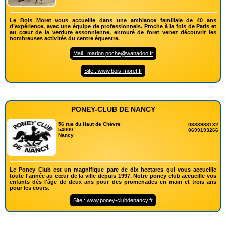
Le Bois Moret vous accueille dans une ambiance familiale de 40 ans
d’expérience, avec une équipe de professionnels. Proche à la fois de Paris et
au cœur de la verdure essonnienne, entouré de foret venez découvrir les
nombreuses activités du centre équestre.
Mail : marion.poche@wanadoo.fr
Site : www.bois-moret.fr
PONEY-CLUB DE NANCY
56 rue du Haut de Chèvre
0383988132
54000
0699193266
Nancy
Le Poney Club est un magnifique parc de dix hectares qui vous accueille
toute l'année au cœur de la ville depuis 1997. Notre poney club accueille vos
enfants dès l'âge de deux ans pour des promenades en main et trois ans
pour les cours.
Site : www.poney-clubdenancy.fr