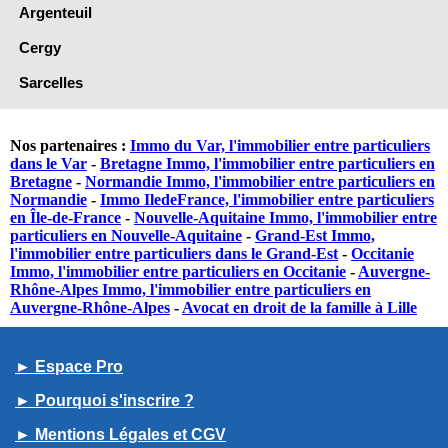
Argenteuil
Cergy
Sarcelles
Nos partenaires :
Immo du Var, l'immobilier entre particuliers
dans le Var
-
Bretagne Immo, l'immobilier entre particuliers en
Bretagne
-
Normandie Immo, l'immobilier entre particuliers en
Normandie
-
Immo IledeFrance, l'immobilier entre particuliers
en Île-de-France
-
Nouvelle-Aquitaine Immo, l'immobilier entre
particuliers en Nouvelle-Aquitaine
-
Grand-Est Immo,
l'immobilier entre particuliers dans le Grand-Est
-
Occitanie
Immo, l'immobilier entre particuliers en Occitanie
-
Auvergne-
Rhône-Alpes Immo, l'immobilier entre particuliers en
Auvergne-Rhône-Alpes
-
Avocat en droit de la famille à Lille
► Espace Pro
► Pourquoi s'inscrire ?
► Mentions Légales et CGV