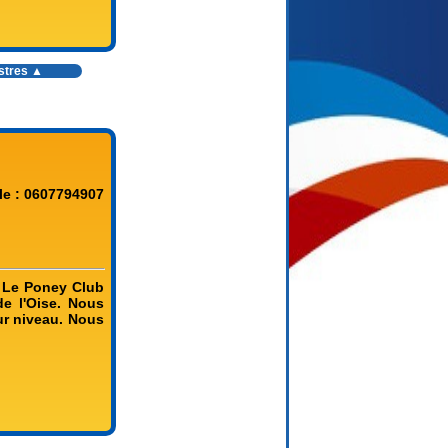
estres ▲
le : 0607794907
 Le Poney Club
e l'Oise. Nous
ur niveau. Nous