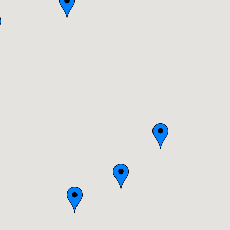
Bretagne
Centre
Champagne-Ardenne
Franche-Comté
Haute-Normandie
Ile-de-France
Languedoc-Roussillon
Limousin
Lorraine
Midi-Pyrénées
Nord-Pas-de-Calais
Pays-de-la-Loire
Picardie
Poitou-Charentes
Provence-Alpes-Côte-d'Azur(p