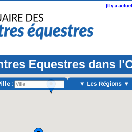
(Il y a actu
tres Equestres dans l'
ille :
▼ Les Régions ▼
Alsace
Aquitaine
Auvergne
Basse-Normandie
Bourgogne