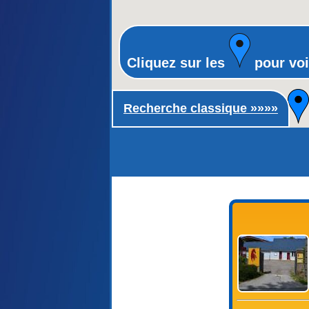
Cliquez sur les
pour voi
Recherche classique ►
Recherche classique »»»»