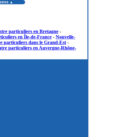
estres ▲
tre particuliers en Bretagne
-
iculiers en Île-de-France
-
Nouvelle-
e particuliers dans le Grand-Est
-
tre particuliers en Auvergne-Rhône-