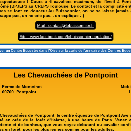
Respectueuse ! Cours à 6 cavaliers maximum, de l'éveil à Pon
lômé (BPJEPS au CREPS Toulouse. Le contact et la complicité entr
res se font en douceur Au Buissonnier, on ne se laisse jamais 
frappe pas, on ne crie pas... on explique :-)
Mail : contact@lebuissonnier.fr
Site : www.facebook.com/lebuissonnier.equitation/
ver un
Centre Equestre dans l'Oise
sur la carte de l'annuaire des Centres Equ
Les Chevauchées de Pontpoint
Ferme de Montvinet
Mobi
T
60700
Pontpoint
Chevauchées de Pontpoint, le centre équestre de Pontpoint Aven
ué en orée de la forêt d'Halatte, à une heure de Paris. Venez 
ente et de bonheur, que vous soyez débutant ou cavalier confirm
es en forêt, pour les plus jeunes comme pour les adultes.