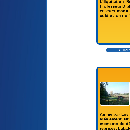
L'Equitation 
Professeur Dip
et leurs montu
colère : on ne 
▲ Trou
Animé par Les 
idéalement sit
moments de dét
reprises, balad