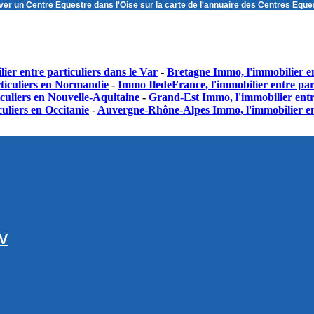
ver un
Centre Equestre dans l'Oise
sur la carte de l'annuaire des Centres Equ
ier entre particuliers dans le Var
-
Bretagne Immo, l'immobilier en
ticuliers en Normandie
-
Immo IledeFrance, l'immobilier entre part
culiers en Nouvelle-Aquitaine
-
Grand-Est Immo, l'immobilier entr
uliers en Occitanie
-
Auvergne-Rhône-Alpes Immo, l'immobilier en
GV