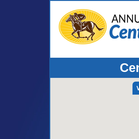
Cen
V