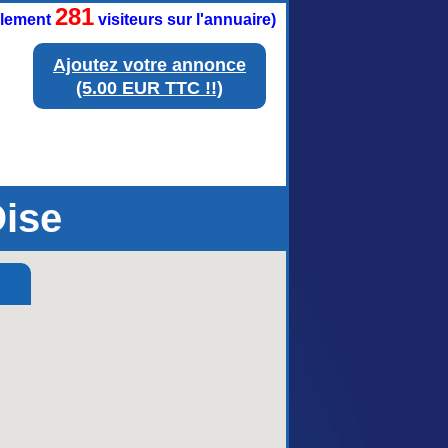
281
ellement
visiteurs sur l'annuaire)
Ajoutez votre annonce
(5.00 EUR TTC !!)
Oise