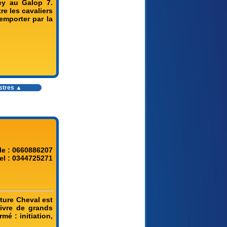
ey au Galop 7.
e les cavaliers
emporter par la
estres ▲
le : 0660886207
el : 0344725271
ture Cheval est
vivre de grands
é : initiation,