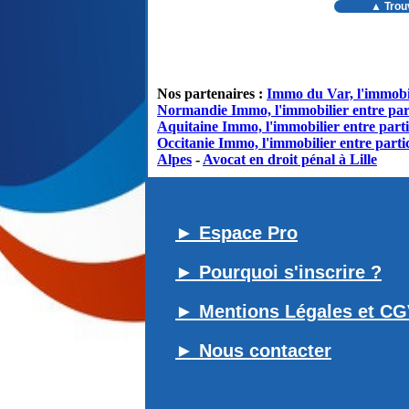
▲ Trou
Nos partenaires :
Immo du Var, l'immobil
Normandie Immo, l'immobilier entre par
Aquitaine Immo, l'immobilier entre parti
Occitanie Immo, l'immobilier entre partic
Alpes
-
Avocat en droit pénal à Lille
► Espace Pro
► Pourquoi s'inscrire ?
► Mentions Légales et C
► Nous contacter