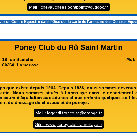
Mail : chevauchees.pontpoint@outlook.fr
ver un
Centre Equestre dans l'Oise
sur la carte de l'annuaire des Centres Equ
Poney Club du Rû Saint Martin
18 rue Blanche
Mobi
60260
Lamorlaye
hippique existe depuis 1964. Depuis 1988, nous sommes devenus
artin. Nous sommes situés à Larmolaye dans le département d
 cours d'équitation aux adultes et aux enfants quelques soit le
ent du dressage de chevaux et de poneys.
Mail : legentil.francoise@orange.fr
Site : www.poney-club-lamorlaye.fr