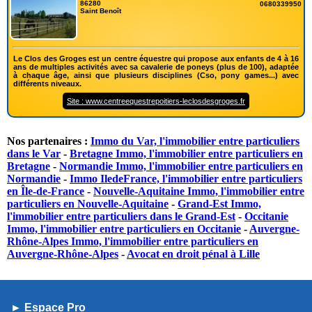
86280
0680339950
Saint Benoît
Le Clos des Groges est un centre équestre qui propose aux enfants de 4 à 16
ans de multiples activités avec sa cavalerie de poneys (plus de 100), adaptée
à chaque âge, ainsi que plusieurs disciplines (Cso, pony games...) avec
différents niveaux.
Site : www.centreequestrepoitiers-leclosdesgroges.fr
Nos partenaires :
Immo du Var, l'immobilier entre particuliers
dans le Var
-
Bretagne Immo, l'immobilier entre particuliers en
Bretagne
-
Normandie Immo, l'immobilier entre particuliers en
Normandie
-
Immo IledeFrance, l'immobilier entre particuliers
en Île-de-France
-
Nouvelle-Aquitaine Immo, l'immobilier entre
particuliers en Nouvelle-Aquitaine
-
Grand-Est Immo,
l'immobilier entre particuliers dans le Grand-Est
-
Occitanie
Immo, l'immobilier entre particuliers en Occitanie
-
Auvergne-
Rhône-Alpes Immo, l'immobilier entre particuliers en
Auvergne-Rhône-Alpes
-
Avocat en droit pénal à Lille
► Espace Pro