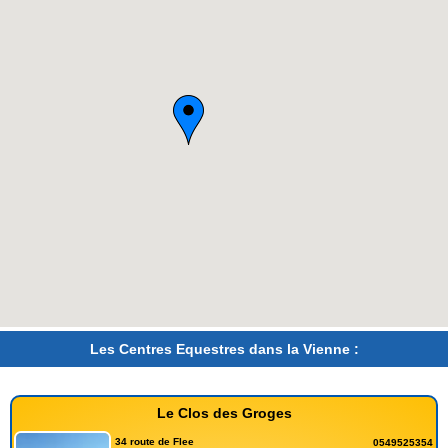
Les Centres Equestres dans la Vienne :
Le Clos des Groges
34 route de Flee
0549525354